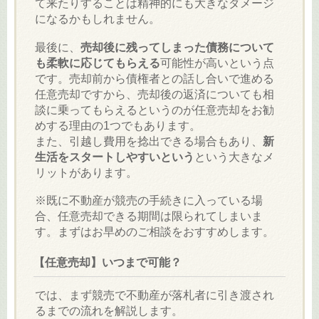
て来たりすることは精神的にも大きなダメージ
になるかもしれません。
最後に、
売却後に残ってしまった債務について
も柔軟に応じてもらえる
可能性が高いという点
です。売却前から債権者との話し合いで進める
任意売却ですから、売却後の返済についても相
談に乗ってもらえるというのが任意売却をお勧
めする理由の1つでもあります。
また、引越し費用を捻出できる場合もあり、
新
生活をスタートしやすいという
という大きなメ
リットがあります。
※既に不動産が競売の手続きに入っている場
合、任意売却できる期間は限られてしまいま
す。まずはお早めのご相談をおすすめします。
【任意売却】いつまで可能？
では、まず競売で不動産が落札者に引き渡され
るまでの流れを解説します。